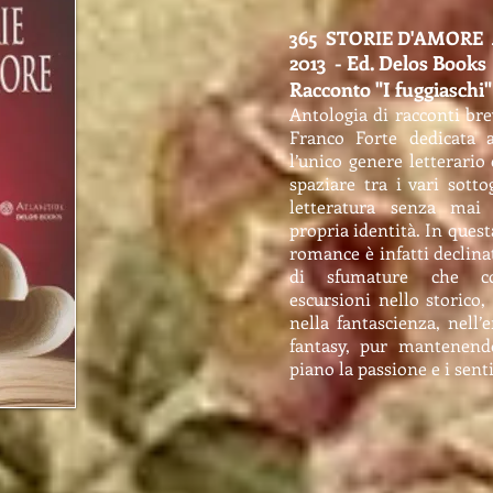
365 STORIE D'AMORE 
2013 - Ed. Delos Books
Racconto "I fuggiaschi"
Antologia di racconti bre
Franco Forte dedicata 
l’unico genere letterario 
spaziare tra i vari sotto
letteratura senza mai
propria identità. In questa
romance è infatti declina
di sfumature che co
escursioni nello storico, 
nella fantascienza, nell’e
fantasy, pur mantenen
piano la passione e i sen