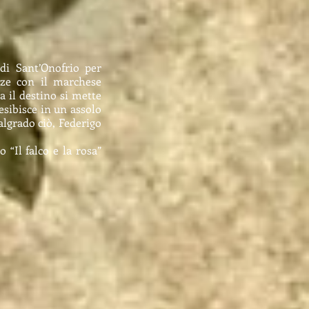
 di Sant’Onofrio per
zze con il marchese
a il destino si mette
sibisce in un assolo
algrado ciò, Federigo
 “Il falco e la rosa”