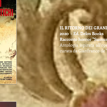
IL RITORNO DEI GRAND
2020 - Ed. Delos Books
Racconto horror "Sussur
Antologia ispirata all'op
curata da Gianfranco de 