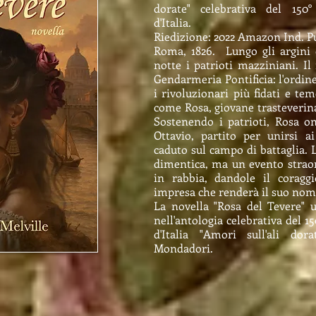
dorate" celebrativa del 150°
d'Italia.
Riedizione: 2022 Amazon Ind. P
Roma, 1826. Lungo gli argini
notte i patrioti mazziniani. Il
Gendarmeria Pontificia: l'ordine
i rivoluzionari più fidati e tem
come Rosa, giovane trasteverina 
Sostenendo i patrioti, Rosa 
Ottavio, partito per unirsi a
caduto sul campo di battaglia. L
dimentica, ma un evento straor
in rabbia, dandole il coragg
impresa che renderà il suo nom
La novella "Rosa del Tevere" u
nell'antologia celebrativa del 1
d'Italia "Amori sull'ali do
Mondadori.