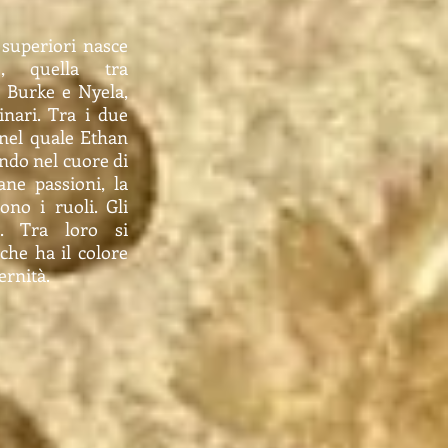
 superiori nasce
ile, quella tra
n Burke e Nyela,
inari. Tra i due
nel quale Ethan
do nel cuore di
ne passioni, la
ono i ruoli. Gli
i. Tra loro si
che ha il colore
ernità.