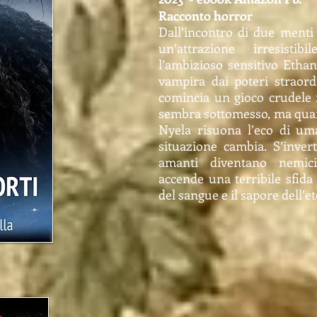
Racconto horror
Dall’incontro di due menti
un’attrazione irresistib
l’ambizioso sensitivo Etha
vampira dai poteri straord
comincia un gioco crudele 
sembra sottomesso, ma quan
Nyela risuona l’eco di uma
situazione cambia. S’invert
amanti diventano nemic
accende una terribile sfida 
del sangue e il sapore dell’et