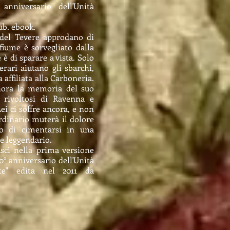
 anniversario dell'Unità
ub. ebook.
 del Tevere approdano di
 fiume è sorvegliato dalla
 è di sparare a vista. Solo
erari aiutano gli sbarchi,
affiliata alla Carboneria.
onora la memoria del suo
i rivoltosi di Ravenna e
ei ci soffre ancora, e non
dinario muterà il dolore
io di cimentarsi in una
e leggendario.
scì nella prima versione
50° anniversario dell'Unità
rate" edita nel 2011 da