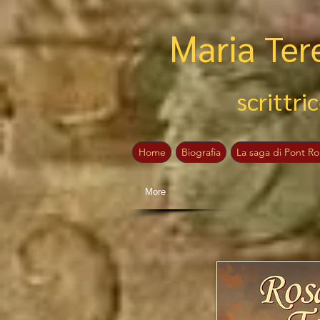
Maria
Ter
scrittric
Home
Biografia
La saga di Pont R
More