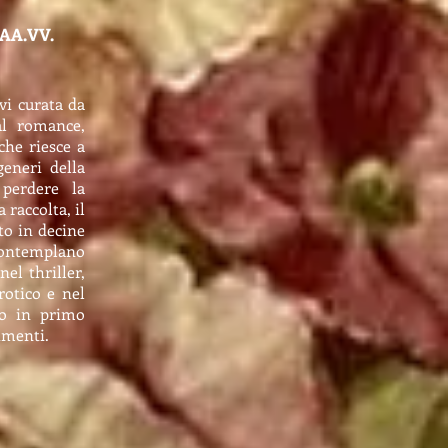
AA.VV.
vi curata da
al romance,
che riesce a
generi della
 perdere la
 raccolta, il
to in decine
ntemplano
nel thriller,
rotico e nel
do in primo
timenti.