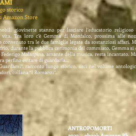
DAMI
go storico
su Amazon Store
nobili giovinette stanno per lasciare l’educatorio religioso
 vita. Tra loro c’è Gemma di Monfalco, prossima alle no
onvenuto tra le due famiglie legate da sostanziosi affari. M
ofrio, durante la pubblica cerimonia del commiato, Gemma si e
 Federigo Malaspina, amante della musica, resta incantato. M
ra perfino evitare di guardarla…
uardami”, racconto lungo storico, uscì nel volume antologico
dori, collana “I Romanzi”.
ANTROPOMORTI
2023 - ebook Amazon Pb.