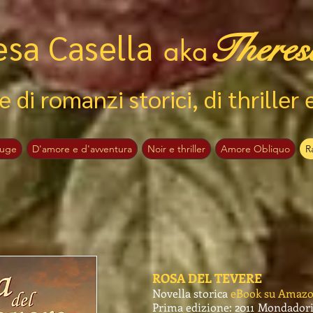
esa Casella
Theres
aka
e di romanzi storici, di thriller 
ouge
D'amore e d'avventura
Noir e thriller
Amore Obliquo
R
ROSA DEL TEVERE
Novella storica
eBook su Amazo
Prima edizione: 2011 Mondadori,