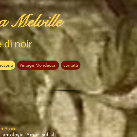
a Melville
e di noir
acconti
Vintage Mondadori
contatti
n Store
 antologia "Amori sull'ali