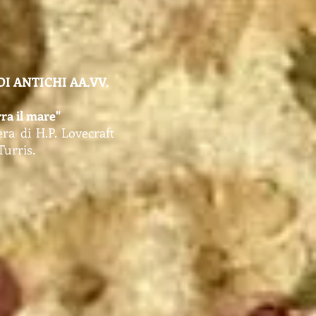
I ANTICHI AA.VV.
ra il mare"
era di H.P. Lovecraft
Turris.