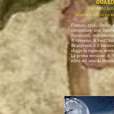
GUAR
racconto lun
ebook e cartaceo 
Firenze, 1746. Dodici 
cominciare una nuova
Rigamonti, matrimonio c
di traverso. A Sant’On
da soprano, e il barone
sfugge la ragazza, semb
La prima versione di “G
edito nel 2012 da Monda