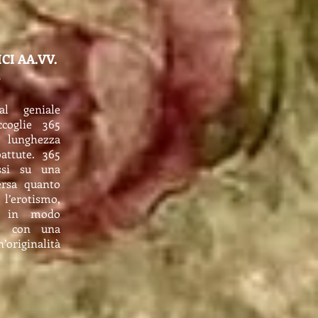
CI AA.VV.
s
al geniale
coglie 365
i lunghezza
attute. 365
ssi su una
ersa quanto
erotismo,
ta in modo
o, con una
iginalità